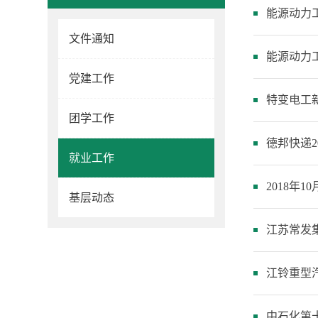
能源动力工
文件通知
能源动力工
党建工作
特变电工
团学工作
德邦快递2
就业工作
2018年1
基层动态
江苏常发集
江铃重型汽
中石化第