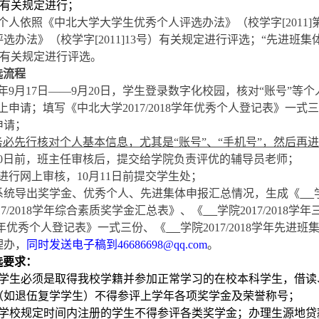
6号）有关规定进行；
个人依照《中北大学大学生优秀个人评选办法》（校学字
[20
选办法》（校学字[2011]13号）有关规定进行评选；“先进班
4号）有关规定进行评选。
选流程
18年9月17日——9月20日，学生登录数字化校园，核对“账号”等
上申请；填写《中北大学2017/2018学年优秀个人登记表》
申请；
务必先行核对个人基本信息，尤其是
“账号”、“手机号”，然后
30日前，班主任审核后，提交给学院负责评优的辅导员老师；
进行网上审核，
10月11日前提交学生处；
系统导出奖学金、优秀个人、先进集体申报汇总情况，生成《
017/2018学年综合素质奖学金汇总表》、《
学院
2017/201
18学年优秀个人登记表》一式三份、《
学院
2017/2018学年先
理办，
同时发送电子稿到
46686698@qq.com
。
选要求：
评学生必须是取得我校学籍并参加正常学习的
在校
本科学生，借读
（如退伍复学学生）不得参评上学年各项奖学金及荣誉称号
；
在学校规定时间内注册的学生不得参评各类奖学金；办理生源地