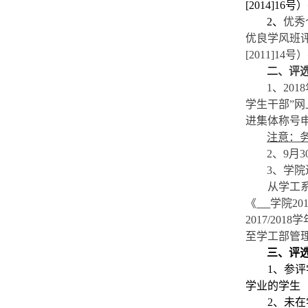
[2014]1
2、
优秀
优良学风班评
[2011]1
二、评
1、20
学生干部”网
进集体称号
注意：
2、
9月
3、
学院
从学工
《
学院
2
2017/20
至学工部管
三
、评
1、参
学业的
学生
2、未