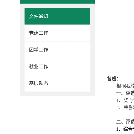
文件通知
党建工作
团学工作
就业工作
各班：
基层动态
根据我
一、评
1、奖 
2、荣
二、评
1、综