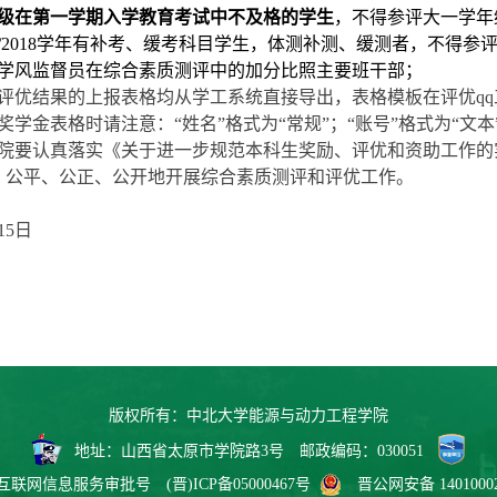
17级在第一学期入学教育考试中不及格的学生
，不得参评大一学年
17/2018学年有补考、缓考科目学生，体测补测、缓测者，不得参
学风监督员在综合素质测评中的加分比照主要班干部
；
评优结果的上报
表格
均
从学工系统直接导出，
表格
模板
在
评优
qq
奖学金表格时请注意：
“姓名”格式为“常规”；“账号”格式为“文
学院要认真落实《关于进一步规范本科生奖励、评优和资助工作的实施
，公平、公正、公开地开展综合素质测评和评优工作。
能源动力工程
15日
版权所有：中北大学能源与动力工程学院
地址：山西省太原市学院路3号 邮政编码：030051
互联网信息服务审批号
(晋)ICP备05000467号
晋公网安备 14010002