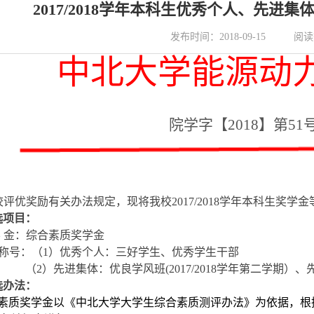
2017/2018学年本科生优秀个人、先进
发布时间：2018-09-15
阅读
中北大学能源动
院学字【2018】第51
校评优奖励有关办法规定，现将我校
201
7
/201
8
学年
本科生
奖学金
选项目：
学 金：综合素质奖学金
誉称号：（1）优秀个人：三好学生、优秀学生干部
（
2）先进集体：优良学风班
(2017/2018学年第二学期）
、
选办法：
合素质奖学金以《中北大学大学生综合素质测评办法》为依据，根