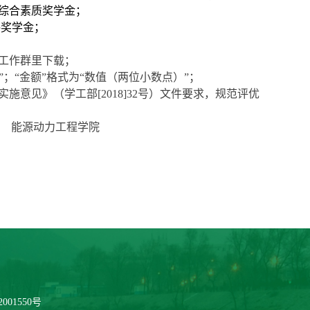
综合素质奖学金；
评奖学金；
工作群
里下载；
本”；“金额”格式为“数值（两位小数点）”
；
意见》（学工部[2018]32号）文件要求，规范评优
学院
001550号