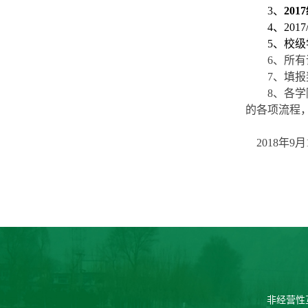
3、
20
4、20
5
、校级
6
、所有
7
、填报
8、各
的各项
流程
2018年9月
非经营性