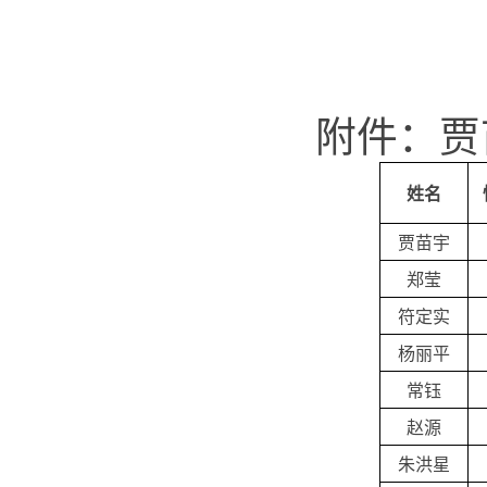
附件：贾
姓名
贾苗宇
郑莹
符定实
杨丽平
常钰
赵源
朱洪星