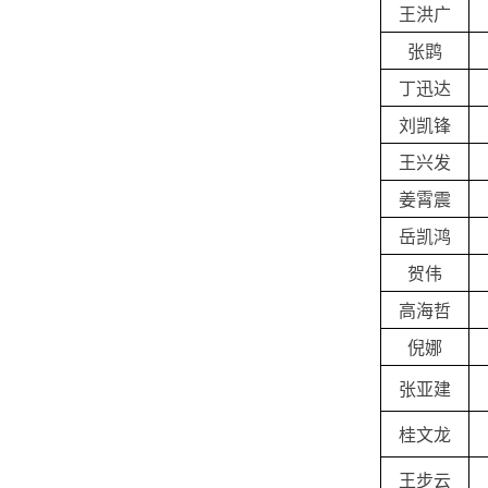
王洪广
张鹍
丁迅达
刘凯锋
王兴发
姜霄震
岳凯鸿
贺伟
高海哲
倪娜
张亚建
桂文龙
王步云