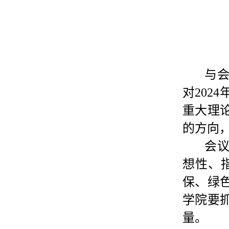
与
对20
重大理
的方向
会
想性、
保、绿
学院要
量。