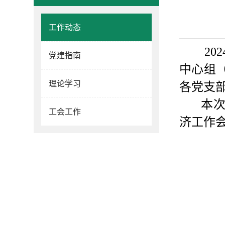
工作动态
20
党建指南
中心组
理论学习
各党支
本
工会工作
济工作